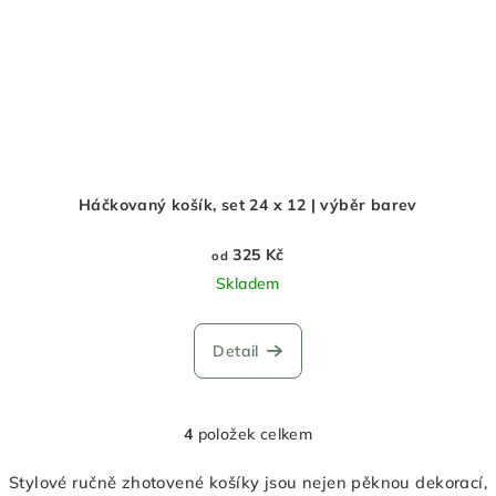
Háčkovaný košík, set 24 x 12 | výběr barev
325 Kč
od
Skladem
Detail
4
položek celkem
O
v
Stylové ručně zhotovené košíky jsou nejen pěknou dekorací,
l