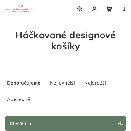
Přejít
na
obsah
Nákupn
Hledat
Přihlášení
Háčkované designové
košík
košíky
Ř
a
Doporučujeme
Nejlevnější
Nejdražší
z
e
Abecedně
n
í
p
Otevřít filtr