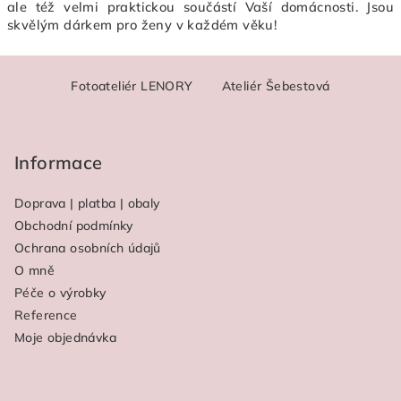
ale též velmi praktickou součástí Vaší domácnosti. Jsou
á
skvělým dárkem pro ženy v každém věku!
d
a
Z
c
Fotoateliér LENORY
Ateliér Šebestová
á
í
p
p
a
r
Informace
v
t
k
í
y
Doprava | platba | obaly
v
Obchodní podmínky
ý
Ochrana osobních údajů
p
O mně
i
Péče o výrobky
s
Reference
u
Moje objednávka