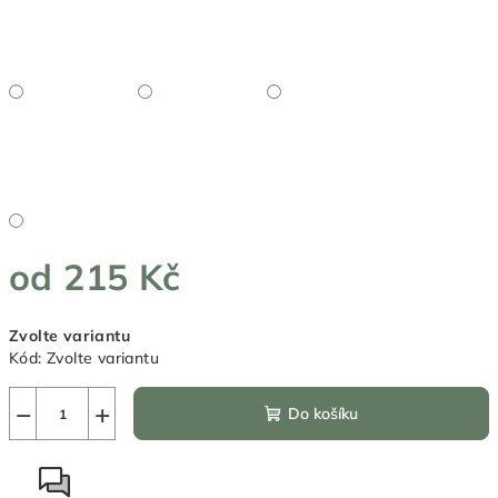
od
215 Kč
Měrná
Zvolte variantu
cena:
Kód:
Zvolte variantu
−
+
Do košíku