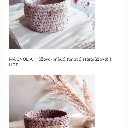
MAGNOLIA | růžovo-hnědá (tmavá starorůžová) |
HDF