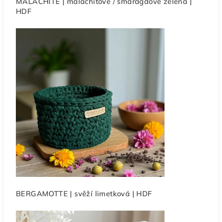
MALACHITE | malachitově / smaragdově zelená |
HDF
BERGAMOTTE | svěží limetková | HDF