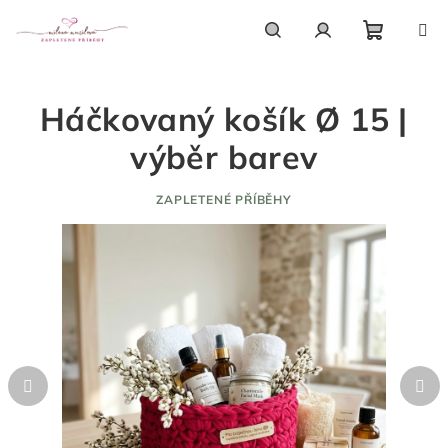
Přejít
na
obsah
Nákupn
Hledat
Přihlášení
Háčkovaný košík Ø 15 |
košík
výběr barev
ZAPLETENÉ PŘÍBĚHY