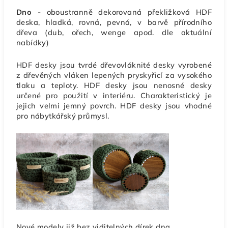
Dno
- oboustranně dekorovaná překližková HDF
deska, hladká, rovná, pevná, v barvě přírodního
dřeva (dub, ořech, wenge apod. dle aktuální
nabídky)
HDF desky jsou tvrdé dřevovláknité desky vyrobené
z dřevěných vláken lepených pryskyřicí za vysokého
tlaku a teploty. HDF desky jsou nenosné desky
určené pro použití v interiéru. Charakteristický je
jejich velmi jemný povrch. HDF desky jsou vhodné
pro nábytkářský průmysl.
Nové modely již bez viditelných dírek dna