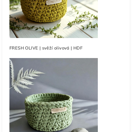
FRESH OLIVE | svěží olivová | HDF