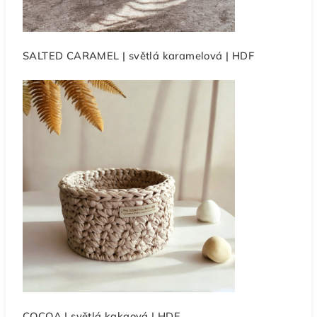
SALTED CARAMEL | světlá karamelová | HDF
COCOA | světlá kakaová | HDF