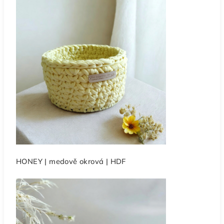
HONEY | medově okrová | HDF