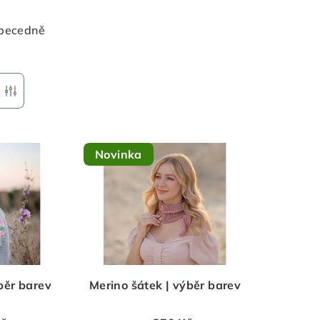
becedně
r
Novinka
běr barev
Merino šátek | výběr barev