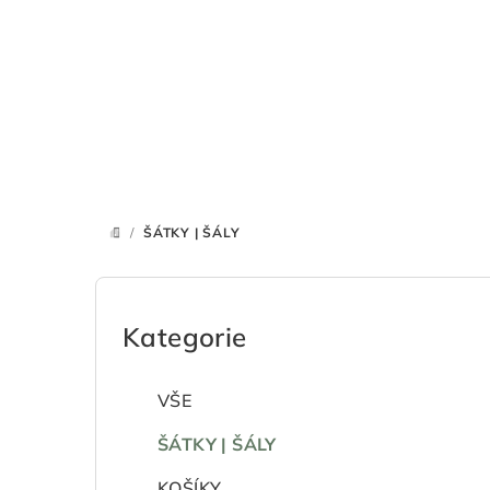
Přejít
na
obsah
/
ŠÁTKY | ŠÁLY
DOMŮ
P
o
Kategorie
Přeskočit
kategorie
s
VŠE
t
ŠÁTKY | ŠÁLY
r
KOŠÍKY