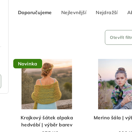
Ř
Doporučujeme
Nejlevnější
Nejdražší
A
a
z
e
Otevřít filt
n
V
í
Novinka
ý
p
p
r
i
o
s
d
p
u
Krajkový šátek alpaka
Merino šála | vý
r
hedvábí | výběr barev
k