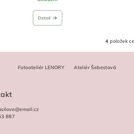
Detail
4
položek c
O
v
l
Fotoateliér LENORY
Ateliér Šebestová
á
d
a
takt
c
í
usilova
@
email.cz
p
53 887
r
v