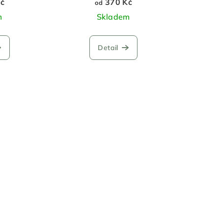
č
370 Kč
od
m
Skladem
Detail