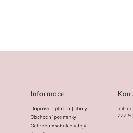
Z
á
p
a
Informace
Kon
t
Doprava | platba | obaly
mili.m
í
777 9
Obchodní podmínky
Ochrana osobních údajů