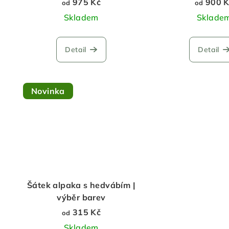
975 Kč
900 K
od
od
o
t
Skladem
Sklade
d
ů
u
Detail
Detail
k
t
Novinka
ů
Šátek alpaka s hedvábím |
výběr barev
315 Kč
od
Skladem