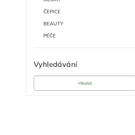
a
ČEPICE
n
BEAUTY
n
í
PÉČE
p
a
Vyhledávání
n
e
Hledat
l