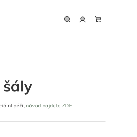
Hledat
Přihlášení
Nákupní
košík
 šály
iální péči,
návod najdete ZDE.